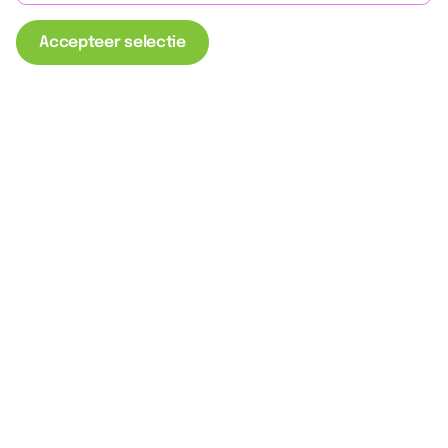
Accepteer selectie
Benieuwd naar de
sfeer op onze
school?
Laat uw gegevens achter, dan nemen wij
snel contact met u op voor een
rondleiding. U bent van harte welkom!
Rondleiding plannen